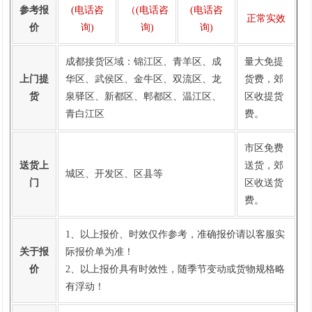
1
参考报
(电话咨
（
(电话咨
(电话咨
正常实效
价
询)
询)
询)
成都接货区域：锦江区、青羊区、成
量大免提
上门提
华区、武侯区、金牛区、双流区、龙
货费，郊
货
泉驿区、新都区、郫都区、温江区、
区收提货
青白江区
费。
市区免费
送货上
送货，郊
城区、开发区、区县等
门
区收送货
费。
1、以上报价、时效仅作参考，准确报价请以客服实
关于报
际报价单为准！
价
2、以上报价具有时效性，随季节变动或货物规格略
有浮动！