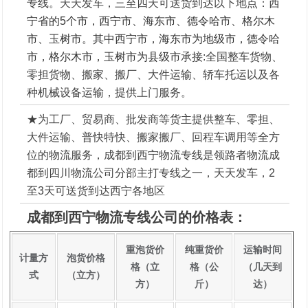
专线。天天发车，三至四天可送货到达以下地点：西
宁
省的5个市，西宁市、海东市、德令哈市、格尔木
市、玉树市。其中西宁市，海东市为地级市，德令哈
市，格尔木市，玉树市为县级市
承接:全国整车货物、
零担货物、搬家、搬厂、大件运输、轿车托运以及各
种机械设备运输，提供上门服务。
★为工厂、贸易商、批发商等货主提供整车、零担、
大件运输、普快特快、搬家搬厂、回程车调用等全方
位的物流服务，成都到西宁物流专线是领路者物流成
都到四川物流公司分部主打专线之一，天天发车，2
至3天可送货到达西宁各地区
成都到西宁物流专线公司的价格表：
重泡货价
纯重货价
运输时间
计量方
泡货价格
格（立
格（公
（几天到
式
（立方）
方）
斤）
达）