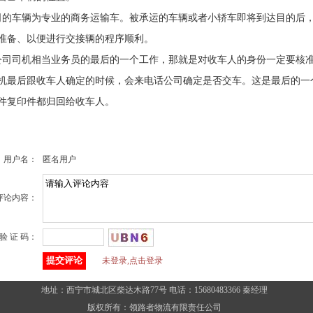
司的车辆为专业的商务运输车。被承运的车辆或者小轿车即将到达目的后
准备、以便进行交接辆的程序顺利。
公司司机相当业务员的最后的一个工作，那就是对收车人的身份一定要核
机最后跟收车人确定的时候，会来电话公司确定是否交车。这是最后的一
件复印件都归回给收车人。
用户名：
匿名用户
评论内容：
验 证 码：
未登录,点击登录
地址：
西宁市城北区柴达木路77号
电话：15680483366 秦经理
版权所有：领路者物流有限责任公司