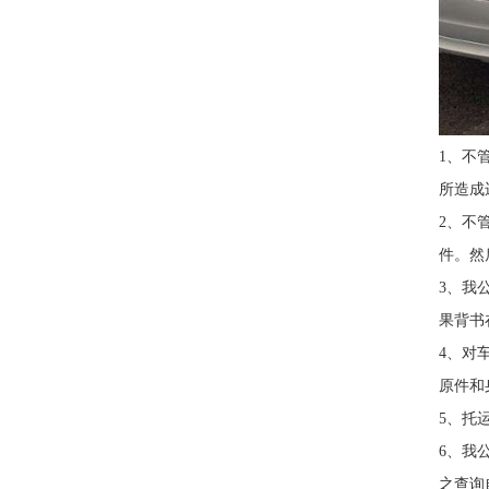
1、不
所造成
2、不
件。然
3、我
果背书
4、对
原件和
5、托
6、我
之查询