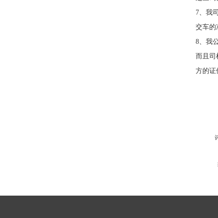
7、我
交车的
8、我
而且司
方的证