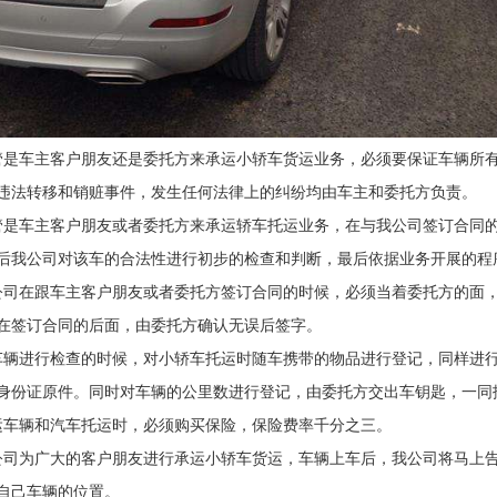
管是车主客户朋友还是委托方来承运小轿车货运业务，必须要保证车辆所
违法转移和销赃事件，发生任何法律上的纠纷均由车主和委托方负责。
管是车主客户朋友或者委托方来承运轿车托运业务，在与我公司签订合同
后我公司对该车的合法性进行初步的检查和判断，最后依据业务开展的程
公司在跟车主客户朋友或者委托方签订合同的时候，必须当着委托方的面，
在签订合同的后面，由委托方确认无误后签字。
车辆进行检查的时候，对小轿车托运时随车携带的物品进行登记，同样进
身份证原件。同时对车辆的公里数进行登记，由委托方交出车钥匙，一同
运车辆和汽车托运时，必须购买保险，保险费率千分之三。
公司为广大的客户朋友进行承运小轿车货运，车辆上车后，我公司将马上
自己车辆的位置。